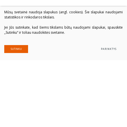
Mūsų svetainė naudoja slapukus (angl. cookies). Šie slapukai naudojami
statistikos ir rinkodaros tikslais.
Jei Jūs sutinkate, kad šiems tikslams būtų naudojami slapukai, spauskite
„Sutinku“ ir toliau naudokitės svetaine.
SUTINKU
PARINKTYS
Alytaus profesinio rengimo centras
Įmonės kodas: 300039337
Duomenys saugomi Juridinių asmenų registre
Adresas Putinų g. 40, LT-62321 Alytus
Tel. (+370 315) 77 979
El. paštas
alytausprc@aprc.lt