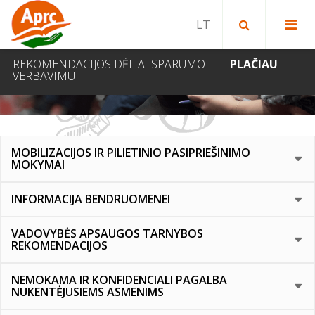
Paieška bibliotekoje
Paieška svetainėje
IEŠKOTI
REKOMENDACIJOS DĖL ATSPARUMO
PLAČIAU
VERBAVIMUI
CIVILINĖ SAUGA
MOBILIZACIJOS IR PILIETINIO PASIPRIEŠINIMO
MOKYMAI
INFORMACIJA BENDRUOMENEI
VADOVYBĖS APSAUGOS TARNYBOS
REKOMENDACIJOS
NEMOKAMA IR KONFIDENCIALI PAGALBA
NUKENTĖJUSIEMS ASMENIMS