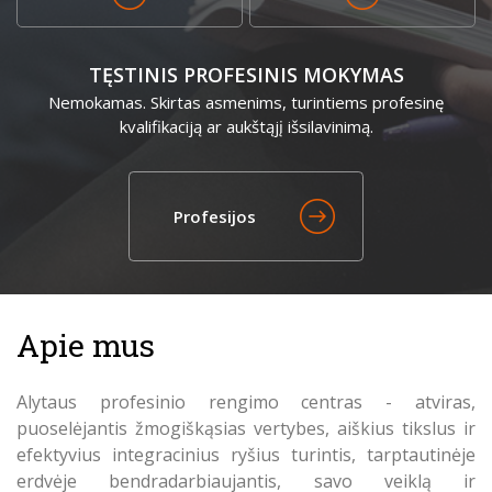
TĘSTINIS PROFESINIS MOKYMAS
Nemokamas. Skirtas asmenims, turintiems profesinę
kvalifikaciją ar aukštąjį išsilavinimą.
Profesijos
Apie mus
Alytaus profesinio rengimo centras - atviras,
puoselėjantis žmogiškąsias vertybes, aiškius tikslus ir
efektyvius integracinius ryšius turintis, tarptautinėje
erdvėje bendradarbiaujantis, savo veiklą ir