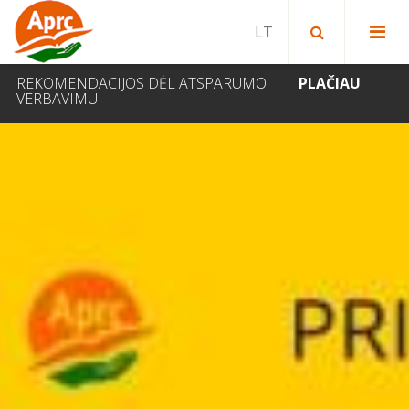
Paieška bibliotekoje
Paieška svetainėje
IEŠKOTI
REKOMENDACIJOS DĖL ATSPARUMO
PLAČIAU
VERBAVIMUI