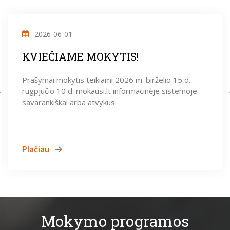
2026-06-01
KVIEČIAME MOKYTIS!
Prašymai mokytis teikiami 2026 m. birželio 15 d. –
rugpjūčio 10 d. mokausi.lt informacinėje sistemoje
savarankiškai arba atvykus.
Plačiau
Mokymo programos