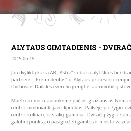
ALYTAUS GIMTADIENIS - DVIRAČ
2019 06 19
Jau dvyliktą kartą AB ,,Astra“ suburia alytiškius bendram
partneris ,,Pretendentas“ ir Alytaus profesinio rengim
Didžiosios Dailidės ežerėlio įrengtos automobilių stovėji
Maršruto metu aplankėme pačias gražiausias Nemuno 
centro mokiniai klijavo lipdukus. Pailsėję po žygio 
centro kulinarų ir stalių gaminiai. Dviračių žygio sum
galutinį punktą, o pasigrožėti gamtos ir miesto vaizdais