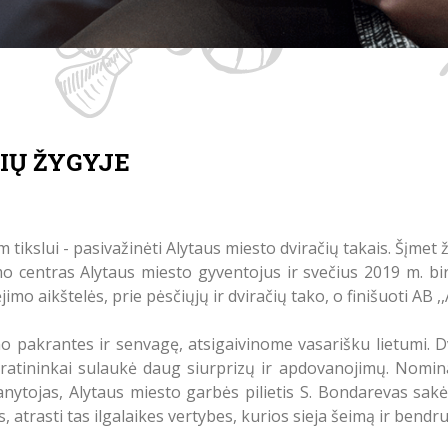
IŲ ŽYGYJE
 tikslui - pasivažinėti Alytaus miesto dviračių takais. Šįmet ž
o centras Alytaus miesto gyventojus ir svečius 2019 m. birž
mo aikštelės, prie pėsčiųjų ir dviračių tako, o finišuoti AB ,,
pakrantes ir senvagę, atsigaivinome vasarišku lietumi. D
dviratininkai sulaukė daug siurprizų ir apdovanojimų. Nomi
anytojas, Alytaus miesto garbės pilietis S. Bondarevas sakė
, atrasti tas ilgalaikes vertybes, kurios sieja šeimą ir bend