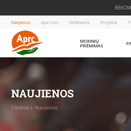
REKOM
Naujienos
Apie mus
Mokiniams
Projektai
T
MOKINIŲ
P
PRIĖMIMAS
NAUJIENOS
Titulinis
Naujienos