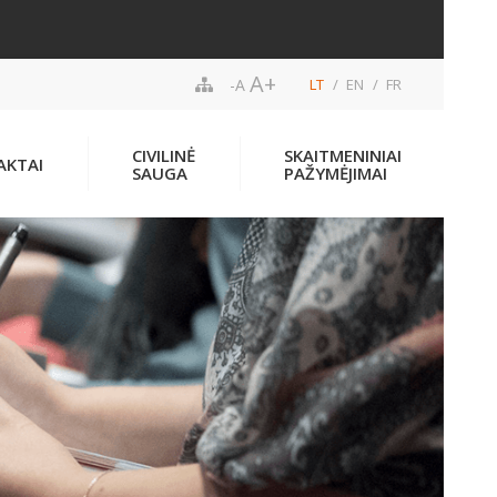
A+
-A
LT
EN
FR
CIVILINĖ
SKAITMENINIAI
AKTAI
SAUGA
PAŽYMĖJIMAI