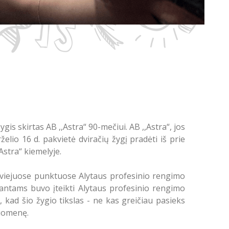
ygis skirtas AB ,,Astra“ 90-mečiui. AB ,,Astra“, jos
elio 16 d. pakvietė dviračių žygį pradėti iš prie
Astra“ kiemelyje.
viejuose punktuose Alytaus profesinio rengimo
nantams buvo įteikti Alytaus profesinio rengimo
, kad šio žygio tikslas - ne kas greičiau pasieks
ruomenę.