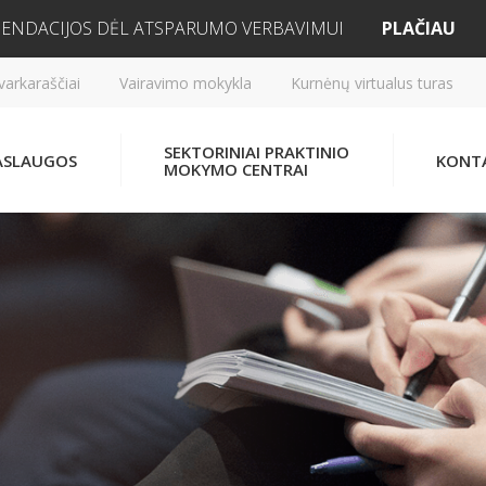
ENDACIJOS DĖL ATSPARUMO VERBAVIMUI
PLAČIAU
varkaraščiai
Vairavimo mokykla
Kurnėnų virtualus turas
SEKTORINIAI PRAKTINIO
ASLAUGOS
KONT
MOKYMO CENTRAI