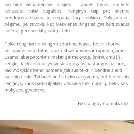
svarbios visuomeninės misijos – padėti tiems, kuriems
labiausiai reikia pagalbos. Renginys taip pat skatino
bendruomeniškumą ir empatiją tarp mokinių. Dalyvaudami
bėgime, jie suvokė, kad kiekvienas žingsnis gali būti svarus
indėlis į geresnę kitų vaikų ateitį.
Tokie renginiai ne tik ugdo sportinę dvasią, bet ir stiprina
vertybines nuostatas, moko atsakomybės ir rūpestingumo.
Esame labai patenkinti mokinių ir mokytojų įsitraukimu į šį
renginį. Kiekvieno dalyvavusio žmogaus pastangos parodė,
kad mokyklos bendruomenė gali susitelkti ir bendrai siekti
svarbių tikslų. Tai buvo ne tik fizinio aktyvumo, bet ir dvasinis
renginys, kuris paliko ilgalaikį pėdsaką tiek mokinių, tiek visos
mokyklos gyvenime.
Fizinio ugdymo mokytojai