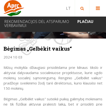
Paieška bibliotekoje
Paieška svetainėje
IEŠKOTI
REKOMENDACIJOS DĖL ATSPARUMO
PLAČIAU
VERBAVIMUI
NAUJIENOS
Bėgimas „Gelbėkit vaikus“
2024 10 03
Mūsų mokykla džiaugiasi prisidėdama prie kilnaus tikslo ir
aktyviai dalyvaudama socialiniuose projektuose, kurie ugdo
mokinių socialinį sąmoningumą. Renginio „Gelbėkit vaikus“
pradžioje sveikinimo žodį tarė direktorius, kurio klausėsi net
150 mokinių.
Bėgimas „Gelbėkit vaikus" suteikė puikią galimybę mokiniams
ne tik fiziškai aktyviai praleisti laiką, bet ir prisidėti prie