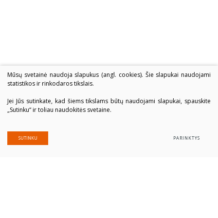
Mūsų svetainė naudoja slapukus (angl. cookies). Šie slapukai naudojami
statistikos ir rinkodaros tikslais.
Jei Jūs sutinkate, kad šiems tikslams būtų naudojami slapukai, spauskite
„Sutinku“ ir toliau naudokitės svetaine.
SUTINKU
PARINKTYS
Alytaus profesinio rengimo centras
Įmonės kodas: 300039337
Duomenys saugomi Juridinių asmenų registre