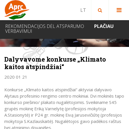
Paieška bibliotekoje
Paieška svetainėje
IEŠKOTI
REKOMENDACIJOS DĖL ATSPARUMO
PLAČIAU
VERBAVIMUI
NAUJIENOS
Dalyvavome konkurse „Klimato
kaitos atspindžiai“
2020 01 21
Konkurse „Klimato kaitos atspindžiai“ aktyviai dalyvavo
Alytaus profesinio rengimo centro mokiniai. Dvi mokinės tapo
konkurso piešinio/ plakato nugalėtojomis. Sveikiname S45
grupės mokinę Eriką Varnelytę (profesijos mokytoja
A.Stasionytė) ir P24 gr. mokinę Eivą Jarusevičiūtę (profesijos
mokytoja S.Kazlauskaitė). Nugalėtojos gavo padėkos raštus
bei atminimo dovanėles.