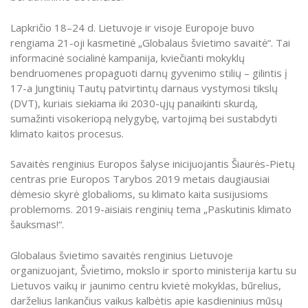
Lapkričio 18–24 d. Lietuvoje ir visoje Europoje buvo
rengiama 21-oji kasmetinė „Globalaus švietimo savaitė“. Tai
informacinė socialinė kampanija, kviečianti mokyklų
bendruomenes propaguoti darnų gyvenimo stilių – gilintis į
17-a Jungtinių Tautų patvirtintų darnaus vystymosi tikslų
(DVT), kuriais siekiama iki 2030-ųjų panaikinti skurdą,
sumažinti visokeriopą nelygybę, vartojimą bei sustabdyti
klimato kaitos procesus.
Savaitės renginius Europos šalyse inicijuojantis Šiaurės-Pietų
centras prie Europos Tarybos 2019 metais daugiausiai
dėmesio skyrė globalioms, su klimato kaita susijusioms
problemoms. 2019-aisiais renginių tema „Paskutinis klimato
šauksmas!“.
Globalaus švietimo savaitės renginius Lietuvoje
organizuojant, Švietimo, mokslo ir sporto ministerija kartu su
Lietuvos vaikų ir jaunimo centru kvietė mokyklas, būrelius,
darželius lankančius vaikus kalbėtis apie kasdieninius mūsų