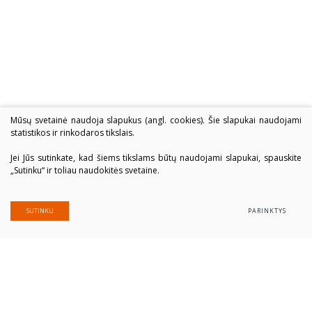
Mūsų svetainė naudoja slapukus (angl. cookies). Šie slapukai naudojami
statistikos ir rinkodaros tikslais.
Jei Jūs sutinkate, kad šiems tikslams būtų naudojami slapukai, spauskite
„Sutinku“ ir toliau naudokitės svetaine.
SUTINKU
PARINKTYS
Alytaus profesinio rengimo centras
Įmonės kodas: 300039337
Duomenys saugomi Juridinių asmenų registre