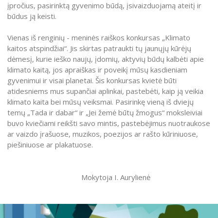
įpročius, pasirinktą gyvenimo būdą, įsivaizduojamą ateitį ir
būdus ją keisti.
Vienas iš renginių - meninės raiškos konkursas „Klimato
kaitos atspindžiai“. Jis skirtas patraukti tų jaunųjų kūrėjų
dėmesį, kurie ieško naujų, įdomių, aktyvių būdų kalbėti apie
klimato kaitą, jos apraiškas ir poveikį mūsų kasdieniam
gyvenimui ir visai planetai. Šis konkursas kvietė būti
atidesniems mus supančiai aplinkai, pastebėti, kaip ją veikia
klimato kaita bei mūsų veiksmai. Pasirinkę vieną iš dviejų
temų „Tada ir dabar“ ir „Jei žemė būtų žmogus“ moksleiviai
buvo kviečiami reikšti savo mintis, pastebėjimus nuotraukose
ar vaizdo įrašuose, muzikos, poezijos ar rašto kūriniuose,
piešiniuose ar plakatuose.
Mokytoja I. Aurylienė