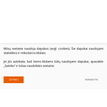
Mūsų svetainė naudoja slapukus (angl. cookies). Šie slapukai naudojami
statistikos ir rinkodaros tikslais.
Jei Jūs sutinkate, kad šiems tikslams būtų naudojami slapukai, spauskite
„Sutinku“ ir toliau naudokitės svetaine.
SUTINKU
PARINKTYS
Alytaus profesinio rengimo centras
Įmonės kodas: 300039337