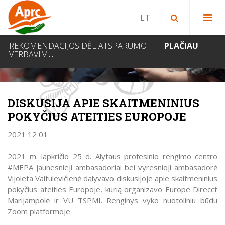
Paieška bibliotekoje
Paieška svetainėje
IEŠKOTI
REKOMENDACIJOS DĖL ATSPARUMO
PLAČIAU
VERBAVIMUI
NAUJIENOS
DISKUSIJA APIE SKAITMENINIUS
POKYČIUS ATEITIES EUROPOJE
2021 12 01
2021 m. lapkričio 25 d. Alytaus profesinio rengimo centro
#MEPA jaunesnieji ambasadoriai bei vyresnioji ambasadorė
Vijoleta Vaitulevičienė dalyvavo diskusijoje apie skaitmeninius
pokyčius ateities Europoje, kurią organizavo Europe Direcct
Marijampolė ir VU TSPMI. Renginys vyko nuotoliniu būdu
Zoom platformoje.