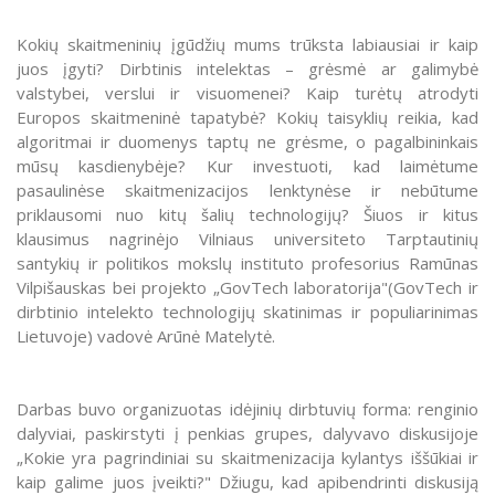
Kokių skaitmeninių įgūdžių mums trūksta labiausiai ir kaip
juos įgyti? Dirbtinis intelektas – grėsmė ar galimybė
valstybei, verslui ir visuomenei? Kaip turėtų atrodyti
Europos skaitmeninė tapatybė? Kokių taisyklių reikia, kad
algoritmai ir duomenys taptų ne grėsme, o pagalbininkais
mūsų kasdienybėje? Kur investuoti, kad laimėtume
pasaulinėse skaitmenizacijos lenktynėse ir nebūtume
priklausomi nuo kitų šalių technologijų? Šiuos ir kitus
klausimus nagrinėjo Vilniaus universiteto Tarptautinių
santykių ir politikos mokslų instituto profesorius Ramūnas
Vilpišauskas bei projekto „GovTech laboratorija"(GovTech ir
dirbtinio intelekto technologijų skatinimas ir populiarinimas
Lietuvoje) vadovė Arūnė Matelytė.
Darbas buvo organizuotas idėjinių dirbtuvių forma: renginio
dalyviai, paskirstyti į penkias grupes, dalyvavo diskusijoje
„Kokie yra pagrindiniai su skaitmenizacija kylantys iššūkiai ir
kaip galime juos įveikti?" Džiugu, kad apibendrinti diskusiją