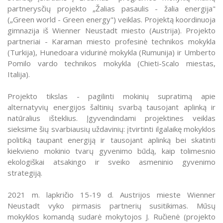
partnerysčių projekto „Žalias pasaulis - žalia energija"
(„Green world - Green energy") veiklas. Projektą koordinuoja
gimnazija iš Wienner Neustadt miesto (Austrija). Projekto
partneriai - Karaman miesto profesinė technikos mokykla
(Turkija), Hunedoara vidurinė mokykla (Rumunija) ir Umberto
Pomilo vardo technikos mokykla (Chieti-Scalo miestas,
Italija).
Projekto tikslas - pagilinti mokinių supratimą apie
alternatyvių energijos šaltinių svarbą tausojant aplinką ir
natūralius išteklius. Įgyvendindami projektines veiklas
sieksime šių svarbiausių uždavinių: įtvirtinti ilgalaikę mokyklos
politiką taupant energiją ir tausojant aplinką bei skatinti
kiekvieno mokinio tvarų gyvenimo būdą, kaip tolimesnio
ekologiškai atsakingo ir sveiko asmeninio gyvenimo
strategiją.
2021 m. lapkričio 15-19 d. Austrijos mieste Wienner
Neustadt vyko pirmasis partnerių susitikimas. Mūsų
mokyklos komandą sudarė mokytojos J. Ručienė (projekto