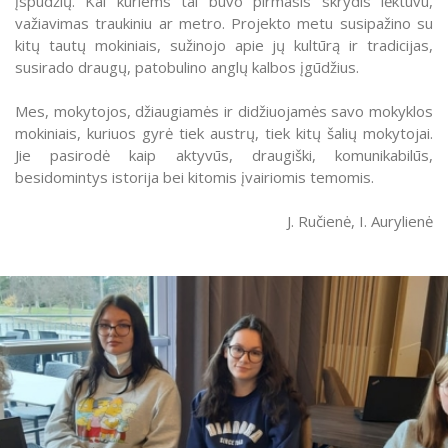
įspūdžių. Kai kuriems tai buvo pirmasis skrydis lėktuvu,
važiavimas traukiniu ar metro. Projekto metu susipažino su
kitų tautų mokiniais, sužinojo apie jų kultūrą ir tradicijas,
susirado draugų, patobulino anglų kalbos įgūdžius.
Mes, mokytojos, džiaugiamės ir didžiuojamės savo mokyklos
mokiniais, kuriuos gyrė tiek austrų, tiek kitų šalių mokytojai.
Jie pasirodė kaip aktyvūs, draugiški, komunikabilūs,
besidomintys istorija bei kitomis įvairiomis temomis.
J. Ručienė, I. Aurylienė