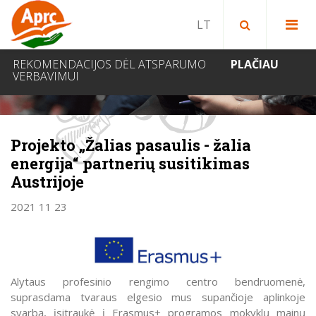
Paieška bibliotekoje
Paieška svetainėje
IEŠKOTI
REKOMENDACIJOS DĖL ATSPARUMO
PLAČIAU
VERBAVIMUI
NAUJIENOS
Projekto „Žalias pasaulis - žalia
energija“ partnerių susitikimas
Austrijoje
2021 11 23
Alytaus profesinio rengimo centro bendruomenė,
suprasdama tvaraus elgesio mus supančioje aplinkoje
svarbą, įsitraukė į Erasmus+ programos mokyklų mainų