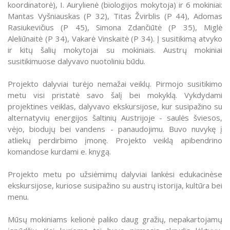
koordinatorė), I. Aurylienė (biologijos mokytoja) ir 6 mokiniai:
Mantas Vyšniauskas (P 32), Titas Žvirblis (P 44), Adomas
Rasiukevičius (P 45), Simona Zdančiūtė (P 35), Miglė
Aleliūnaitė (P 34), Vakarė Vinskaitė (P 34). Į susitikimą atvyko
ir kitų šalių mokytojai su mokiniais. Austrų mokiniai
susitikimuose dalyvavo nuotoliniu būdu.
Projekto dalyviai turėjo nemažai veiklų. Pirmojo susitikimo
metu visi pristatė savo šalį bei mokyklą. Vykdydami
projektines veiklas, dalyvavo ekskursijose, kur susipažino su
alternatyvių energijos šaltinių Austrijoje - saulės šviesos,
vėjo, biodujų bei vandens - panaudojimu. Buvo nuvykę į
atliekų perdirbimo įmonę. Projekto veiklą apibendrino
komandose kurdami e. knygą.
Projekto metu po užsiėmimų dalyviai lankėsi edukacinėse
ekskursijose, kuriose susipažino su austrų istorija, kultūra bei
menu.
Mūsų mokiniams kelionė paliko daug gražių, nepakartojamų