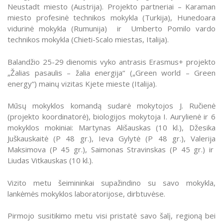
Neustadt miesto (Austrija). Projekto partneriai – Karaman
miesto profesinė technikos mokykla (Turkija), Hunedoara
vidurinė mokykla (Rumunija) ir Umberto Pomilo vardo
technikos mokykla (Chieti-Scalo miestas, Italija).
Balandžio 25-29 dienomis vyko antrasis Erasmus+ projekto
„Žalias pasaulis – žalia energija“ („Green world – Green
energy“) mainų vizitas Kjete mieste (Italija).
Mūsų mokyklos komandą sudarė mokytojos J. Ručienė
(projekto koordinatorė), biologijos mokytoja I. Aurylienė ir 6
mokyklos mokiniai: Martynas Ališauskas (10 kl.), Džesika
Juškauskaitė (P 48 gr.), Ieva Gylytė (P 48 gr.), Valerija
Maksimova (P 45 gr.), Saimonas Stravinskas (P 45 gr.) ir
Liudas Vitkauskas (10 kl.).
Vizito metu šeimininkai supažindino su savo mokykla,
lankėmės mokyklos laboratorijose, dirbtuvėse.
Pirmojo susitikimo metu visi pristatė savo šalį, regioną bei