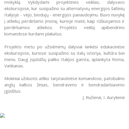
mokyklą. Vykdydami projektines veiklas, dalyvavo
ekskursijose, kur susipažino su alternatyvių energijos šaltinių
Italijoje - vėjo, biodujų - energijos panaudojimu. Buvo nuvykę
į atliekų perdirbimo įmonę, kurioje matė, kaip rūšiuojamos ir
perdirbamos atliekos. Projekto veiklą apibendrino
komandose kurdami plakatus.
Projekto metu po užsiėmimų dalyviai lankėsi edukacinėse
ekskursijose, kuriose susipažino su italų istorija, kultūra bei
menu. Daug įspūdžių paliko Italijos gamta, aplankyta Roma,
Vatikanas.
Mokiniai užduotis atliko tarptautinėse komandose, patobulino
anglų kalbos žinias, bendravimo ir bendradarbiavimo
įgūdžius.
J. Ručienė, I. Aurylienė