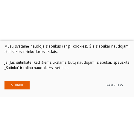
Mūsų svetainė naudoja slapukus (angl. cookies). Šie slapukai naudojami
statistikos ir rinkodaros tikslais.
Jei Jūs sutinkate, kad šiems tikslams būtų naudojami slapukai, spauskite
„Sutinku“ ir toliau naudokitės svetaine.
SUTINKU
PARINKTYS
Alytaus profesinio rengimo centras
Įmonės kodas: 300039337
Duomenys saugomi Juridinių asmenų registre