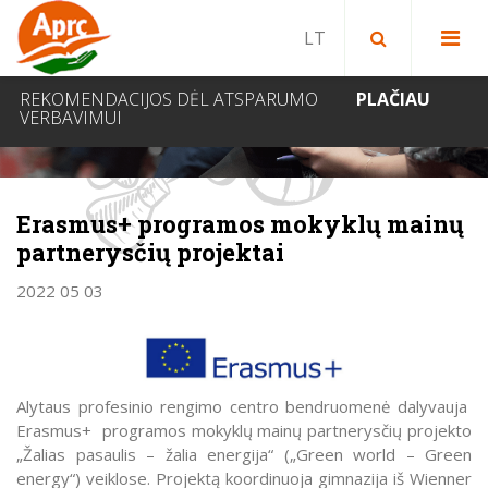
Paieška bibliotekoje
Paieška svetainėje
IEŠKOTI
REKOMENDACIJOS DĖL ATSPARUMO
PLAČIAU
VERBAVIMUI
NAUJIENOS
Erasmus+ programos mokyklų mainų
partnerysčių projektai
2022 05 03
Alytaus profesinio rengimo centro bendruomenė dalyvauja
Erasmus+ programos mokyklų mainų partnerysčių projekto
„Žalias pasaulis – žalia energija“ („Green world – Green
energy“) veiklose. Projektą koordinuoja gimnazija iš Wienner