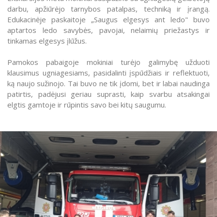
darbu, apžiūrėjo tarnybos patalpas, techniką ir įrangą.
Edukacinėje paskaitoje „Saugus elgesys ant ledo" buvo
aptartos ledo savybės, pavojai, nelaimių priežastys ir
tinkamas elgesys įlūžus.
Pamokos pabaigoje mokiniai turėjo galimybę užduoti
klausimus ugniagesiams, pasidalinti įspūdžiais ir reflektuoti,
ką naujo sužinojo. Tai buvo ne tik įdomi, bet ir labai naudinga
patirtis, padėjusi geriau suprasti, kaip svarbu atsakingai
elgtis gamtoje ir rūpintis savo bei kitų saugumu.