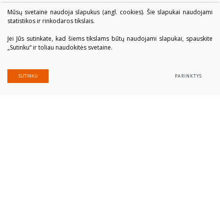
Mūsų svetainė naudoja slapukus (angl. cookies). Šie slapukai naudojami
statistikos ir rinkodaros tikslais.
Jei Jūs sutinkate, kad šiems tikslams būtų naudojami slapukai, spauskite
„Sutinku“ ir toliau naudokitės svetaine.
SUTINKU
PARINKTYS
Alytaus profesinio rengimo centras
Įmonės kodas: 300039337
Duomenys saugomi Juridinių asmenų registre
Adresas Putinų g. 40, LT-62321 Alytus
Tel. (+370 315) 77 979
El. paštas
alytausprc@aprc.lt