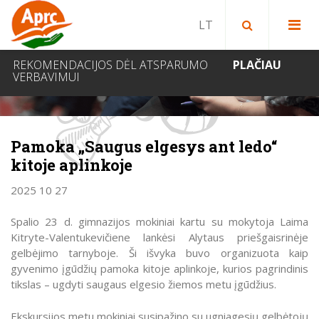
Paieška bibliotekoje
Paieška svetainėje
IEŠKOTI
REKOMENDACIJOS DĖL ATSPARUMO
PLAČIAU
VERBAVIMUI
NAUJIENOS
Pamoka „Saugus elgesys ant ledo“
kitoje aplinkoje
2025 10 27
Spalio 23 d. gimnazijos mokiniai kartu su mokytoja Laima
Kitryte-Valentukevičiene lankėsi Alytaus priešgaisrinėje
gelbėjimo tarnyboje. Ši išvyka buvo organizuota kaip
gyvenimo įgūdžių pamoka kitoje aplinkoje, kurios pagrindinis
tikslas – ugdyti saugaus elgesio žiemos metu įgūdžius.
Ekskursijos metu mokiniai susipažino su ugniagesių gelbėtojų