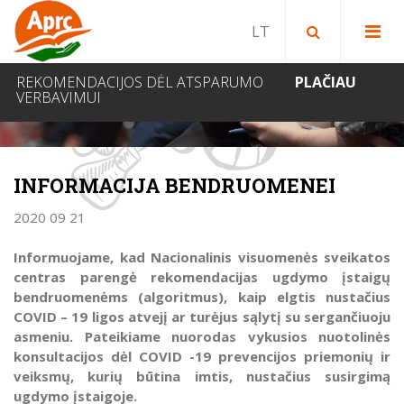
Paieška bibliotekoje
Paieška svetainėje
IEŠKOTI
REKOMENDACIJOS DĖL ATSPARUMO
PLAČIAU
VERBAVIMUI
NAUJIENOS
INFORMACIJA BENDRUOMENEI
2020 09 21
Informuojame, kad Nacionalinis visuomenės sveikatos
centras parengė rekomendacijas ugdymo įstaigų
bendruomenėms (algoritmus), kaip elgtis nustačius
COVID – 19 ligos atvejį ar turėjus sąlytį su sergančiuoju
asmeniu. Pateikiame nuorodas vykusios nuotolinės
konsultacijos dėl COVID -19 prevencijos priemonių ir
veiksmų, kurių būtina imtis, nustačius susirgimą
ugdymo įstaigoje.