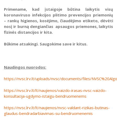
Primename, kad įstaigoje būtina laikytis visų
koronaviruso infekcijos plitimo prevencijos priemonių
– rankų higienos, kosėjimo, čiaudėjimo etiketo, dėvėti
nosį ir burną dengiančias apsaugos priemones, laikytis
fizinės distancijos ir kita.
Būkime atsakingi. Saugokime save ir kitus.
Naudingos nuorodos:
https://nvsc.lrv.lt/uploads/nvsc/documents/files/NVSC%20Algo
https://nvsc.lrv.lt/lt/naujienos/vaizdo-irasas-nvsc-vaizdo-
konsultacija-ugdymo-istaigu-bendruomenems
https://nvsc.lrv.lt/lt/naujienos/nvsc-valdant-rizikas-butinas-
glaudus-bendradarbiavimas-su-bendruomenemis