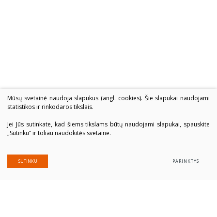
Mūsų svetainė naudoja slapukus (angl. cookies). Šie slapukai naudojami
statistikos ir rinkodaros tikslais.
Jei Jūs sutinkate, kad šiems tikslams būtų naudojami slapukai, spauskite
„Sutinku“ ir toliau naudokitės svetaine.
SUTINKU
PARINKTYS
Alytaus profesinio rengimo centras
Įmonės kodas: 300039337