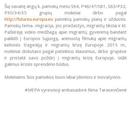
Šią savaitę angų k. pamokų metu S64, P46/47/S81, S63/P32,
P30/34/35 grupių mokiniai dirbo pagal
http://futureu.europa.eu
pateiktą pamokų planą ir užduotis.
Pamokų tema- migracija, jos priežastys, migrantų tikslai ir kt.
Pažiūrėję video medžiagą apie migrantų gyvenimą bandant
pakliūti į Europos Sąjungą, animuotą filmuką apie migrantų
kelionės tragediją ir migrantų krizę Europoje 2015 m.,
mokiniai diskutavo pagal pateiktus klausimus, dirbo grupėse
ir pristatė savo požiūrį į migrantų krizę Europoje, siūlė
galimus krizės sprendimo būdus.
Mokiniams šios pamokos buvo labai įdomios ir inovatyvios.
#MEPA vyresnioji ambasadorė Rima Tarasevičienė