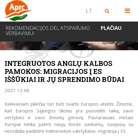
Paieška bibliotekoje
Paieška svetainėje
IEŠKOTI
REKOMENDACIJOS DĖL ATSPARUMO
PLAČIAU
VERBAVIMUI
NAUJIENOS
INTEGRUOTOS ANGLŲ KALBOS
PAMOKOS: MIGRACIJOS Į ES
IŠŠŪKIAI IR JŲ SPRENDIMO BŪDAI
2021 12 08
Kiekvienam piliečiui turi būti svarbi Europos ateitis. Žinome,
kad Europos Sąjungos tikslas yra puoselėti taiką, savo
vertybes ir savo žmonių gerovę. Pastaraisiais metais
Europai tenka patirti naujų išorės sunkumų, susijusių su
nestabilia padėtimi tolimesnėse valstybėse, migracija į ES.