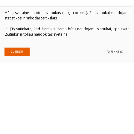
Mūsų svetainė naudoja slapukus (angl. cookies). Šie slapukai naudojami
statistikos ir rinkodaros tikslais.
Jei Jūs sutinkate, kad šiems tikslams būtų naudojami slapukai, spauskite
„Sutinku“ ir toliau naudokitės svetaine.
SUTINKU
PARINKTYS
Alytaus profesinio rengimo centras
Įmonės kodas: 300039337
Duomenys saugomi Juridinių asmenų registre
Adresas Putinų g. 40, LT-62321 Alytus
Tel. (+370 315) 77 979
El. paštas
alytausprc@aprc.lt