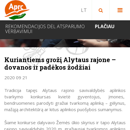
Paieška bibliotekoje
Paieška svetainėje
IEŠKOTI
REKOMENDACIJOS DĖL ATSPARUMO
PLAČIAU
VERBAVIMUI
NAUJIENOS
Kuriantiems grožį Alytaus rajone –
dovanos ir padėkos žodžiai
2020 09 21
Tradicija tapęs Alytaus rajono savivaldybės aplinkos
tvarkymo konkursas kvietė gyventojus, įmones,
bendruomenes parodyti gražiai tvarkomą aplinką – gėlynus,
mažąją architektūrą ar kitus aplinkos puošybos sumanymus.
Šiame konkurse dalyvavo Žemės ūkio skyrius ir tapo Alytaus
rajono savivaldybės 2020 m. gražiausiai tvarkomos aplinkos