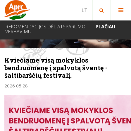
Paieška bibliotekoje
Paieška svetainėje
IEŠKOTI
REKOMENDACIJOS DĖL ATSPARUMO
PLAČIAU
VERBAVIMUI
NAUJIENOS
Kviečiame visą mokyklos
bendruomenę į spalvotą šventę -
šaltibarščių festivalį.
2026 05 28