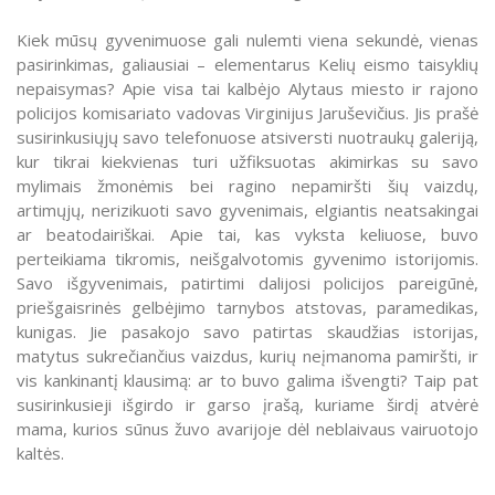
Kiek mūsų gyvenimuose gali nulemti viena sekundė, vienas
pasirinkimas, galiausiai – elementarus Kelių eismo taisyklių
nepaisymas? Apie visa tai kalbėjo Alytaus miesto ir rajono
policijos komisariato vadovas Virginijus Jaruševičius. Jis prašė
susirinkusiųjų savo telefonuose atsiversti nuotraukų galeriją,
kur tikrai kiekvienas turi užfiksuotas akimirkas su savo
mylimais žmonėmis bei ragino nepamiršti šių vaizdų,
artimųjų, nerizikuoti savo gyvenimais, elgiantis neatsakingai
ar beatodairiškai. Apie tai, kas vyksta keliuose, buvo
perteikiama tikromis, neišgalvotomis gyvenimo istorijomis.
Savo išgyvenimais, patirtimi dalijosi policijos pareigūnė,
priešgaisrinės gelbėjimo tarnybos atstovas, paramedikas,
kunigas. Jie pasakojo savo patirtas skaudžias istorijas,
matytus sukrečiančius vaizdus, kurių neįmanoma pamiršti, ir
vis kankinantį klausimą: ar to buvo galima išvengti? Taip pat
susirinkusieji išgirdo ir garso įrašą, kuriame širdį atvėrė
mama, kurios sūnus žuvo avarijoje dėl neblaivaus vairuotojo
kaltės.