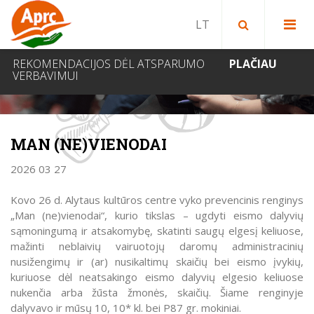
Paieška bibliotekoje
Paieška svetainėje
IEŠKOTI
REKOMENDACIJOS DĖL ATSPARUMO
PLAČIAU
VERBAVIMUI
NAUJIENOS
MAN (NE)VIENODAI
2026 03 27
Kovo 26 d. Alytaus kultūros centre vyko prevencinis renginys
„Man (ne)vienodai“, kurio tikslas – ugdyti eismo dalyvių
sąmoningumą ir atsakomybę, skatinti saugų elgesį keliuose,
mažinti neblaivių vairuotojų daromų administracinių
nusižengimų ir (ar) nusikaltimų skaičių bei eismo įvykių,
kuriuose dėl neatsakingo eismo dalyvių elgesio keliuose
nukenčia arba žūsta žmonės, skaičių. Šiame renginyje
dalyvavo ir mūsų 10, 10* kl. bei P87 gr. mokiniai.