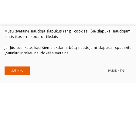
Mūsų svetainė naudoja slapukus (angl. cookies). Šie slapukai naudojami
statistikos ir rinkodaros tikslais.
Jei Jūs sutinkate, kad šiems tikslams būtų naudojami slapukai, spauskite
„Sutinku“ ir toliau naudokitės svetaine.
SUTINKU
PARINKTYS
Alytaus profesinio rengimo centras
Įmonės kodas: 300039337
Duomenys saugomi Juridinių asmenų registre
Adresas Putinų g. 40, LT-62321 Alytus
Tel. (+370 315) 77 979