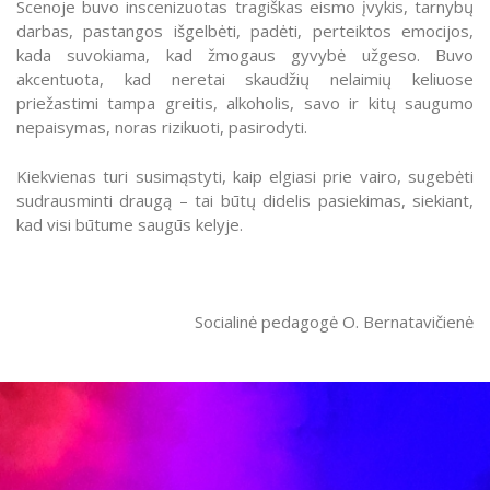
Scenoje buvo inscenizuotas tragiškas eismo įvykis, tarnybų
darbas, pastangos išgelbėti, padėti, perteiktos emocijos,
kada suvokiama, kad žmogaus gyvybė užgeso. Buvo
akcentuota, kad neretai skaudžių nelaimių keliuose
priežastimi tampa greitis, alkoholis, savo ir kitų saugumo
nepaisymas, noras rizikuoti, pasirodyti.
Kiekvienas turi susimąstyti, kaip elgiasi prie vairo, sugebėti
sudrausminti draugą – tai būtų didelis pasiekimas, siekiant,
kad visi būtume saugūs kelyje.
Socialinė pedagogė O. Bernatavičienė