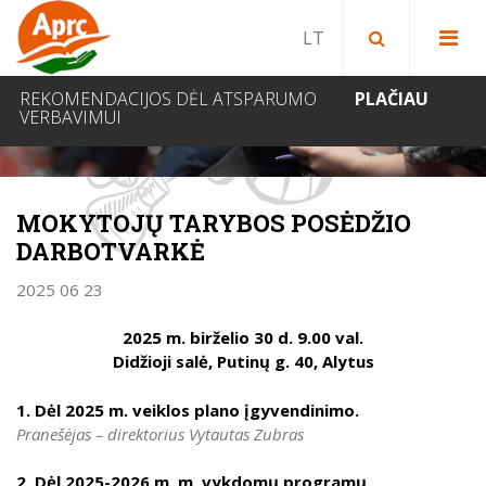
Paieška bibliotekoje
Paieška svetainėje
IEŠKOTI
REKOMENDACIJOS DĖL ATSPARUMO
PLAČIAU
VERBAVIMUI
NAUJIENOS
MOKYTOJŲ TARYBOS POSĖDŽIO
DARBOTVARKĖ
2025 06 23
2025 m. birželio 30 d. 9.00 val.
Didžioji salė, Putinų g. 40, Alytus
1. Dėl 2025 m. veiklos plano įgyvendinimo.
Pranešėjas – direktorius Vytautas Zubras
2. Dėl 2025-2026 m. m. vykdomų programų