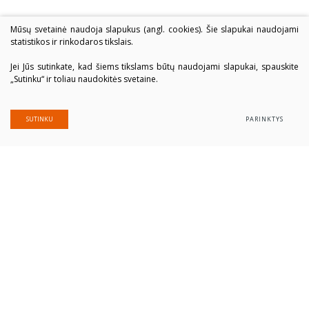
Mūsų svetainė naudoja slapukus (angl. cookies). Šie slapukai naudojami
statistikos ir rinkodaros tikslais.
Jei Jūs sutinkate, kad šiems tikslams būtų naudojami slapukai, spauskite
„Sutinku“ ir toliau naudokitės svetaine.
SUTINKU
PARINKTYS
Alytaus profesinio rengimo centras
Įmonės kodas: 300039337
Duomenys saugomi Juridinių asmenų registre
Adresas Putinų g. 40, LT-62321 Alytus
Tel. (+370 315) 77 979
El. paštas
alytausprc@aprc.lt