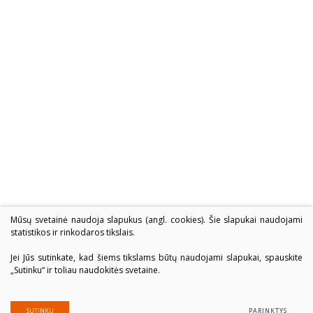
Mūsų svetainė naudoja slapukus (angl. cookies). Šie slapukai naudojami
statistikos ir rinkodaros tikslais.
Jei Jūs sutinkate, kad šiems tikslams būtų naudojami slapukai, spauskite
„Sutinku“ ir toliau naudokitės svetaine.
SUTINKU
PARINKTYS