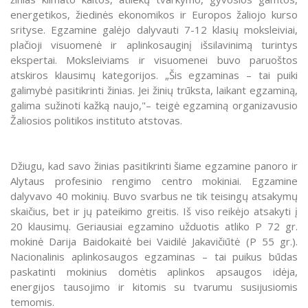
energetikos, žiedinės ekonomikos ir Europos žaliojo kurso
srityse. Egzamine galėjo dalyvauti 7-12 klasių moksleiviai,
plačioji visuomenė ir aplinkosauginį išsilavinimą turintys
ekspertai. Moksleiviams ir visuomenei buvo paruoštos
atskiros klausimų kategorijos. „Šis egzaminas – tai puiki
galimybė pasitikrinti žinias. Jei žinių trūksta, laikant egzaminą,
galima sužinoti kažką naujo,"– teigė egzaminą organizavusio
Žaliosios politikos instituto atstovas.
Džiugu, kad savo žinias pasitikrinti šiame egzamine panoro ir
Alytaus profesinio rengimo centro mokiniai. Egzamine
dalyvavo 40 mokinių. Buvo svarbus ne tik teisingų atsakymų
skaičius, bet ir jų pateikimo greitis. Iš viso reikėjo atsakyti į
20 klausimų. Geriausiai egzamino užduotis atliko P 72 gr.
mokinė Darija Baidokaitė bei Vaidilė Jakavičiūtė (P 55 gr.).
Nacionalinis aplinkosaugos egzaminas – tai puikus būdas
paskatinti mokinius domėtis aplinkos apsaugos idėja,
energijos tausojimo ir kitomis su tvarumu susijusiomis
temomis.