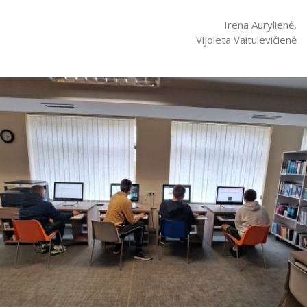
Irena Aurylienė,
Vijoleta Vaitulevičienė