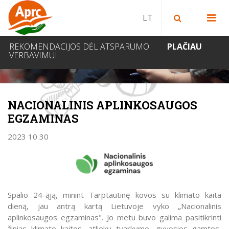
Paieška bibliotekoje
Paieška svetainėje
IEŠKOTI
REKOMENDACIJOS DĖL ATSPARUMO
PLAČIAU
VERBAVIMUI
NAUJIENOS
NACIONALINIS APLINKOSAUGOS
EGZAMINAS
2023 10 30
Spalio 24-ąją, minint Tarptautinę kovos su klimato kaita
dieną, jau antrą kartą Lietuvoje vyko „Nacionalinis
aplinkosaugos egzaminas". Jo metu buvo galima pasitikrinti
žinias klimato kaitos, atliekų tvarkymo, gyvosios gamtos,