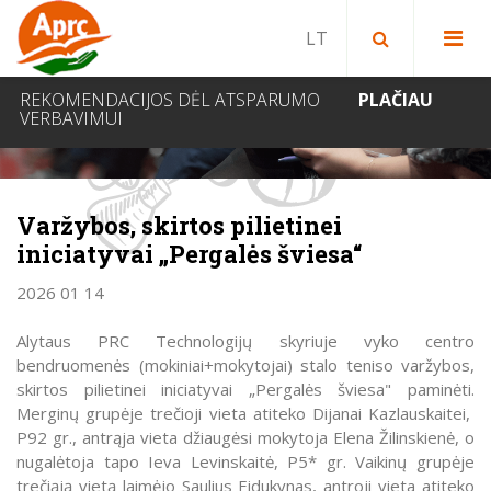
Paieška bibliotekoje
Paieška svetainėje
IEŠKOTI
REKOMENDACIJOS DĖL ATSPARUMO
PLAČIAU
VERBAVIMUI
NAUJIENOS
Varžybos, skirtos pilietinei
iniciatyvai „Pergalės šviesa“
2026 01 14
Alytaus PRC Technologijų skyriuje vyko centro
bendruomenės (mokiniai+mokytojai) stalo teniso varžybos,
skirtos pilietinei iniciatyvai „Pergalės šviesa" paminėti.
Merginų grupėje trečioji vieta atiteko Dijanai Kazlauskaitei,
P92 gr., antrąja vieta džiaugėsi mokytoja Elena Žilinskienė, o
nugalėtoja tapo Ieva Levinskaitė, P5* gr. Vaikinų grupėje
trečiąją vietą laimėjo Saulius Eidukynas, antroji vieta atiteko