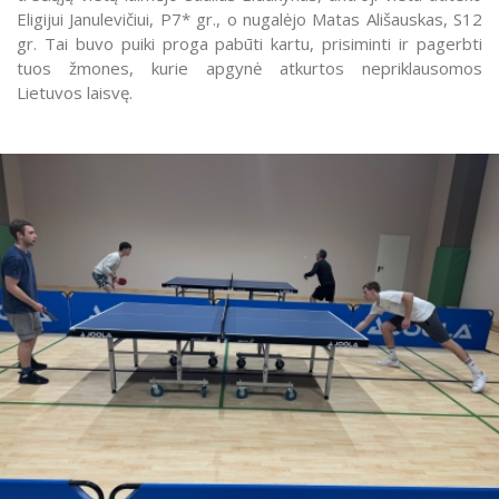
Eligijui Janulevičiui, P7* gr., o nugalėjo Matas Ališauskas, S12
gr. Tai buvo puiki proga pabūti kartu, prisiminti ir pagerbti
tuos žmones, kurie apgynė atkurtos nepriklausomos
Lietuvos laisvę.