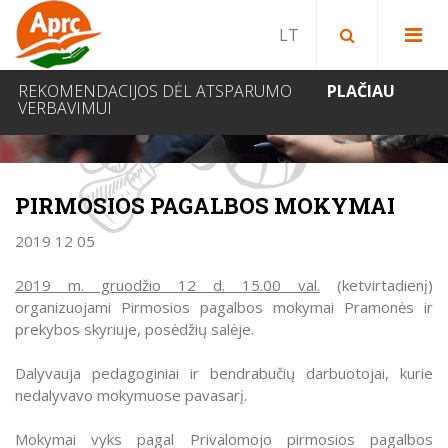
Paieška bibliotekoje
Paieška svetainėje
IEŠKOTI
REKOMENDACIJOS DĖL ATSPARUMO
PLAČIAU
VERBAVIMUI
NAUJIENOS
PIRMOSIOS PAGALBOS MOKYMAI
2019 12 05
2019 m. gruodžio 12 d. 15.00 val.
(ketvirtadienį)
organizuojami Pirmosios pagalbos mokymai Pramonės ir
prekybos skyriuje, posėdžių salėje.
Dalyvauja pedagoginiai ir bendrabučių darbuotojai, kurie
nedalyvavo mokymuose pavasarį.
Mokymai vyks pagal Privalomojo pirmosios pagalbos