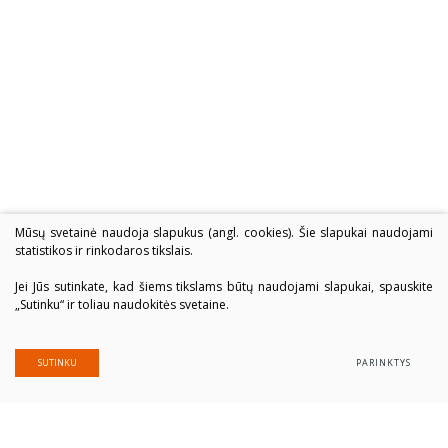
Mūsų svetainė naudoja slapukus (angl. cookies). Šie slapukai naudojami
statistikos ir rinkodaros tikslais.
Jei Jūs sutinkate, kad šiems tikslams būtų naudojami slapukai, spauskite
„Sutinku“ ir toliau naudokitės svetaine.
SUTINKU
PARINKTYS
Alytaus profesinio rengimo centras