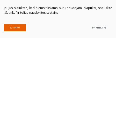
Jei Jūs sutinkate, kad šiems tikslams būtų naudojami slapukai, spauskite
„Sutinku“ ir toliau naudokitės svetaine.
SUTINKU
PARINKTYS
Alytaus profesinio rengimo centras
Įmonės kodas: 300039337
Duomenys saugomi Juridinių asmenų registre
Adresas Putinų g. 40, LT-62321 Alytus
Tel. (+370 315) 77 979
El. paštas
alytausprc@aprc.lt