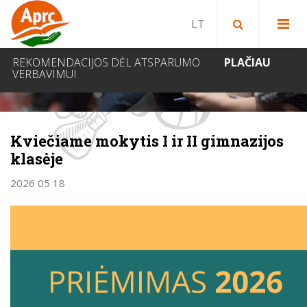
Paieška bibliotekoje
Paieška svetainėje
IEŠKOTI
REKOMENDACIJOS DĖL ATSPARUMO
PLAČIAU
VERBAVIMUI
NAUJIENOS
Kviečiame mokytis I ir II gimnazijos
klasėje
2026 05 18