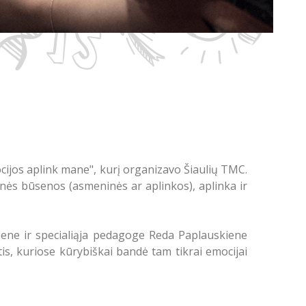
ijos aplink mane", kurį organizavo Šiaulių TMC.
cinės būsenos (asmeninės ar aplinkos), aplinka ir
iene ir specialiąja pedagoge Reda Paplauskiene
tis, kuriose kūrybiškai bandė tam tikrai emocijai