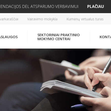
ENDACIJOS DĖL ATSPARUMO VERBAVIMUI
PLAČIAU
varkaraščiai
Vairavimo mokykla
Kurnėnų virtualus turas
SEKTORINIAI PRAKTINIO
ASLAUGOS
KONT
MOKYMO CENTRAI