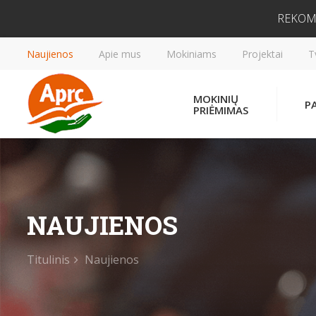
REKOM
Naujienos
Apie mus
Mokiniams
Projektai
T
MOKINIŲ
P
PRIĖMIMAS
NAUJIENOS
Titulinis
Naujienos