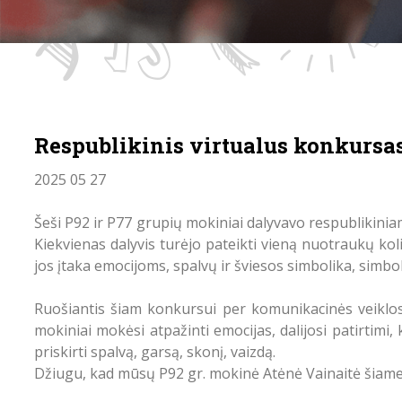
Respublikinis virtualus konkursas
2025 05 27
Šeši P92 ir P77 grupių mokiniai dalyvavo respublikini
Kiekvienas dalyvis turėjo pateikti vieną nuotraukų kol
jos įtaka emocijoms, spalvų ir šviesos simbolika, simbol
Ruošiantis šiam konkursui per komunikacinės veiklos
mokiniai mokėsi atpažinti emocijas, dalijosi patirtimi,
priskirti spalvą, garsą, skonį, vaizdą.
Džiugu, kad mūsų P92 gr. mokinė Atėnė Vainaitė šiame 