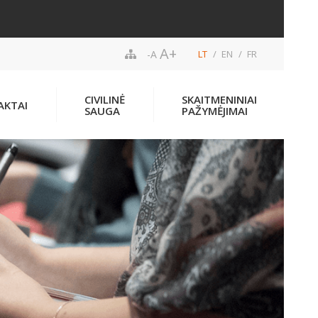
A+
-A
LT
EN
FR
CIVILINĖ
SKAITMENINIAI
AKTAI
SAUGA
PAŽYMĖJIMAI