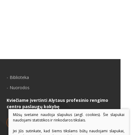
Biblioteka
Nuorodos
Kviečiame įvertinti Alytaus profesinio rengimo
centro paslaugų kokybę
Mūsų svetainė naudoja slapukus (angl. cookies). Šie slapukai
naudojami statistikos ir rinkodaros tikslais.
JŪSŲ NUOMONĖ
Jei Jūs sutinkate, kad šiems tikslams būtų naudojami slapukai,