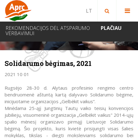
Paieška bibliotekoje
Paieška svetainėje
IEŠKOTI
REKOMENDACIJOS DĖL ATSPARUMO
PLAČIAU
VERBAVIMUI
NAUJIENOS
Solidarumo bėgimas, 2021
2021 10 01
Rugsėjo 28-30 d. Alytaus profesinio rengimo centro
bendruomenė aštuntą kartą dalyvavo Solidarumo bėgime,
inicijuotame organizacijos „Gelbėkit vaikus“.
Minėdama 25-ąjį Jungtinių Tautų vaiko teisių konvencijos
jubiliejų, visuomeninė organizacija „Gelbėkit vaikus" 2014-ųjų
spalio mėnesį organizavo pirmąjį Lietuvoje Solidarumo
bėgimą. Šio projekto, kuris kvietė prisijungti visas šalies
mokyklas, tikslas - diegti moksleiviams solidarumo bei