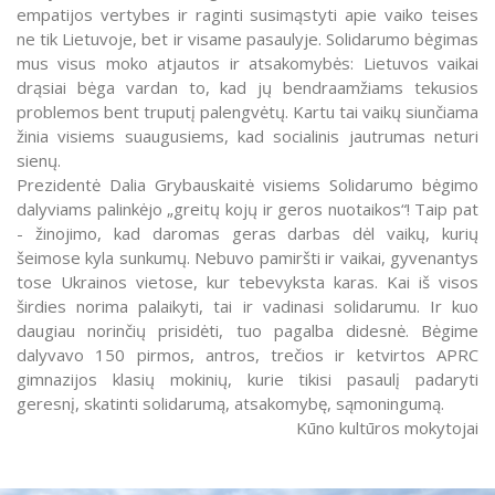
empatijos vertybes ir raginti susimąstyti apie vaiko teises
ne tik Lietuvoje, bet ir visame pasaulyje. Solidarumo bėgimas
mus visus moko atjautos ir atsakomybės: Lietuvos vaikai
drąsiai bėga vardan to, kad jų bendraamžiams tekusios
problemos bent truputį palengvėtų. Kartu tai vaikų siunčiama
žinia visiems suaugusiems, kad socialinis jautrumas neturi
sienų.
Prezidentė Dalia Grybauskaitė visiems Solidarumo bėgimo
dalyviams palinkėjo „greitų kojų ir geros nuotaikos“! Taip pat
- žinojimo, kad daromas geras darbas dėl vaikų, kurių
šeimose kyla sunkumų. Nebuvo pamiršti ir vaikai, gyvenantys
tose Ukrainos vietose, kur tebevyksta karas. Kai iš visos
širdies norima palaikyti, tai ir vadinasi solidarumu. Ir kuo
daugiau norinčių prisidėti, tuo pagalba didesnė. Bėgime
dalyvavo 150 pirmos, antros, trečios ir ketvirtos APRC
gimnazijos klasių mokinių, kurie tikisi pasaulį padaryti
geresnį, skatinti solidarumą, atsakomybę, sąmoningumą.
Kūno kultūros mokytojai