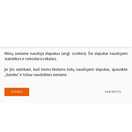
Mūsų svetainė naudoja slapukus (angl. cookies). Šie slapukai naudojami
statistikos ir rinkodaros tikslais.
Jei Jūs sutinkate, kad šiems tikslams būtų naudojami slapukai, spauskite
„Sutinku“ ir toliau naudokitės svetaine.
SUTINKU
PARINKTYS
Alytaus profesinio rengimo centras
Įmonės kodas: 300039337
Duomenys saugomi Juridinių asmenų registre