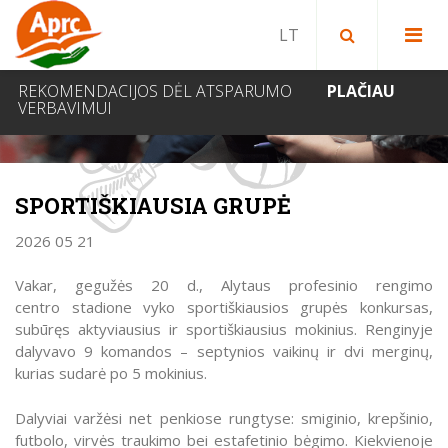
Paieška bibliotekoje
Paieška svetainėje
IEŠKOTI
REKOMENDACIJOS DĖL ATSPARUMO
PLAČIAU
VERBAVIMUI
NAUJIENOS
SPORTIŠKIAUSIA GRUPĖ
2026 05 21
Vakar, gegužės 20 d., Alytaus profesinio rengimo
centro stadione vyko sportiškiausios grupės konkursas,
subūręs aktyviausius ir sportiškiausius mokinius. Renginyje
dalyvavo 9 komandos – septynios vaikinų ir dvi merginų,
kurias sudarė po 5 mokinius.
Dalyviai varžėsi net penkiose rungtyse: smiginio, krepšinio,
futbolo, virvės traukimo bei estafetinio bėgimo. Kiekvienoje