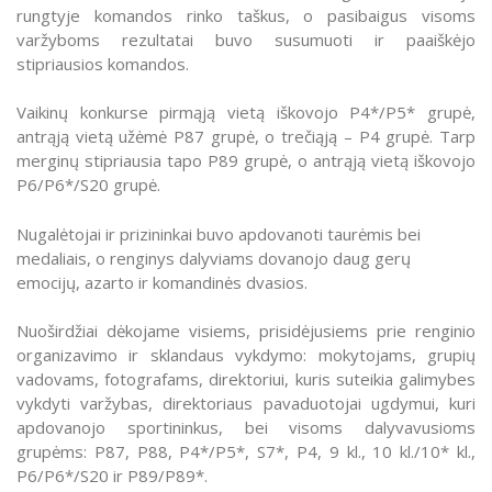
rungtyje komandos rinko taškus, o pasibaigus visoms
varžyboms rezultatai buvo susumuoti ir paaiškėjo
stipriausios komandos.
Vaikinų konkurse pirmąją vietą iškovojo P4*/P5* grupė,
antrąją vietą užėmė P87 grupė, o trečiąją – P4 grupė. Tarp
merginų stipriausia tapo P89 grupė, o antrąją vietą iškovojo
P6/P6*/S20 grupė.
Nugalėtojai ir prizininkai buvo apdovanoti taurėmis bei
medaliais, o renginys dalyviams dovanojo daug gerų
emocijų, azarto ir komandinės dvasios.
Nuoširdžiai dėkojame visiems, prisidėjusiems prie renginio
organizavimo ir sklandaus vykdymo: mokytojams, grupių
vadovams, fotografams, direktoriui, kuris suteikia galimybes
vykdyti varžybas, direktoriaus pavaduotojai ugdymui, kuri
apdovanojo sportininkus, bei visoms dalyvavusioms
grupėms: P87, P88, P4*/P5*, S7*, P4, 9 kl., 10 kl./10* kl.,
P6/P6*/S20 ir P89/P89*.