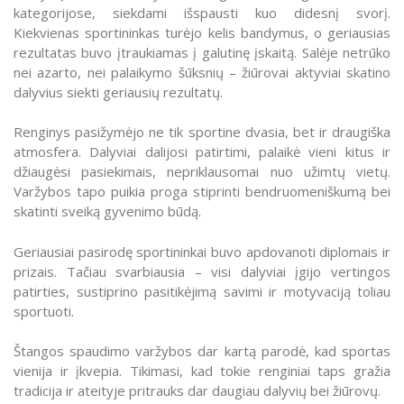
kategorijose, siekdami išspausti kuo didesnį svorį.
Kiekvienas sportininkas turėjo kelis bandymus, o geriausias
rezultatas buvo įtraukiamas į galutinę įskaitą. Salėje netrūko
nei azarto, nei palaikymo šūksnių – žiūrovai aktyviai skatino
dalyvius siekti geriausių rezultatų.
Renginys pasižymėjo ne tik sportine dvasia, bet ir draugiška
atmosfera. Dalyviai dalijosi patirtimi, palaikė vieni kitus ir
džiaugėsi pasiekimais, nepriklausomai nuo užimtų vietų.
Varžybos tapo puikia proga stiprinti bendruomeniškumą bei
skatinti sveiką gyvenimo būdą.
Geriausiai pasirodę sportininkai buvo apdovanoti diplomais ir
prizais. Tačiau svarbiausia – visi dalyviai įgijo vertingos
patirties, sustiprino pasitikėjimą savimi ir motyvaciją toliau
sportuoti.
Štangos spaudimo varžybos dar kartą parodė, kad sportas
vienija ir įkvepia. Tikimasi, kad tokie renginiai taps gražia
tradicija ir ateityje pritrauks dar daugiau dalyvių bei žiūrovų.