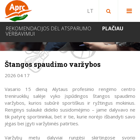
Paieška bibliotekoje
Paieška svetainėje
IEŠKOTI
REKOMENDACIJOS DĖL ATSPARUMO
PLAČIAU
VERBAVIMUI
NAUJIENOS
Štangos spaudimo varžybos
2026 04 17
Vasario 15 dieną Alytaus profesinio rengimo centro
treniruoklių salėje vyko įspūdingos štangos spaudimo
varžybos, kurios subūrė sportiškus ir ryžtingus mokinius.
Renginys sulaukė didelio susidomėjimo – jame dalyvavo ne
tik patyrę sportininkai, bet ir tie, kurie norėjo išbandyti savo
jėgas bei įgyti varžybinės patirties.
Varžybų metu dalyviai rungėsi skirtingose svorio