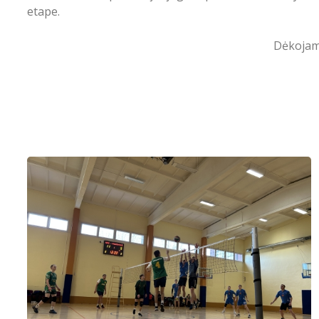
etape.
Dėkojam