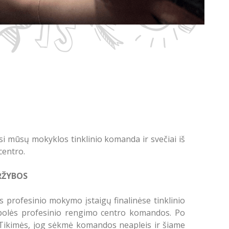
i mūsų mokyklos tinklinio komanda ir svečiai iš
centro.
RŽYBOS
 profesinio mokymo įstaigų finalinėse tinklinio
ampolės profesinio rengimo centro komandos. Po
 Tikimės, jog sėkmė komandos neapleis ir šiame