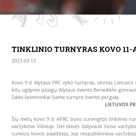
TINKLINIO TURNYRAS KOVO 11-
2023 03 13
Kovo 9 d. Alytaus PRC vyko turnyras, skirtas Lietuvos
kitų ugdymo įstaigų: Alytaus švento Benedikto gimnazi
Salės šeimininkai šiame turnyre šventė pergalę.
LIETUVOS P
Šių metų kovo 9 d. APRC buvo surengtos tinklinio run
varžybose Vilniuje. Dėl teisės dalyvauti šiose varž
sunkios kovos paaiškėjo, jog respublikinėse varžybos