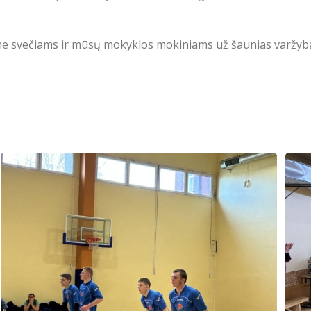
e svečiams ir mūsų mokyklos mokiniams už šaunias varžyb