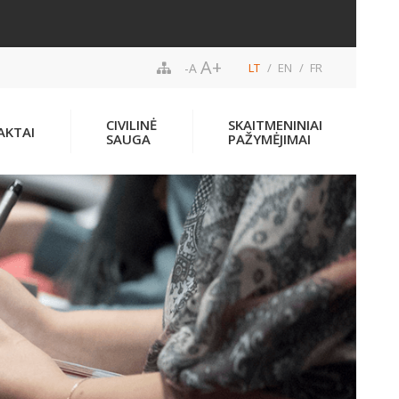
A+
-A
LT
EN
FR
CIVILINĖ
SKAITMENINIAI
AKTAI
SAUGA
PAŽYMĖJIMAI