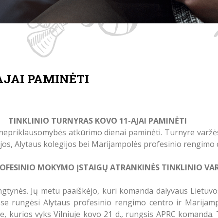
AJAI PAMINĖTI
TINKLINIO TURNYRAS KOVO 11-AJAI PAMINĖTI
 nepriklausomybės atkūrimo dienai paminėti. Turnyre varžės
jos, Alytaus kolegijos bei Marijampolės profesinio rengimo 
ROFESINIO MOKYMO ĮSTAIGŲ ATRANKINĖS TINKLINIO VA
gtynės. Jų metu paaiškėjo, kuri komanda dalyvaus Lietuvos
ybose rungėsi Alytaus profesinio rengimo centro ir Marij
e, kurios vyks Vilniuje kovo 21 d., rungsis APRC komanda.