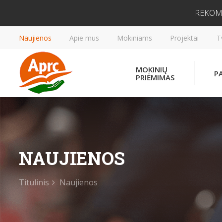
REKOM
Naujienos
Apie mus
Mokiniams
Projektai
T
MOKINIŲ
P
PRIĖMIMAS
NAUJIENOS
Titulinis
Naujienos