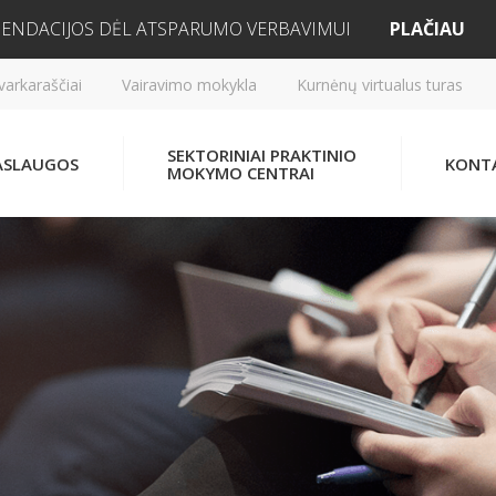
ENDACIJOS DĖL ATSPARUMO VERBAVIMUI
PLAČIAU
varkaraščiai
Vairavimo mokykla
Kurnėnų virtualus turas
SEKTORINIAI PRAKTINIO
ASLAUGOS
KONT
MOKYMO CENTRAI