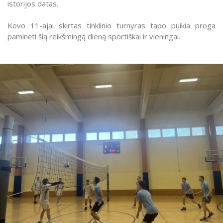
istorijos datas.
Kovo 11-ajai skirtas tinklinio turnyras tapo puikia proga
paminėti šią reikšmingą dieną sportiškai ir vieningai.