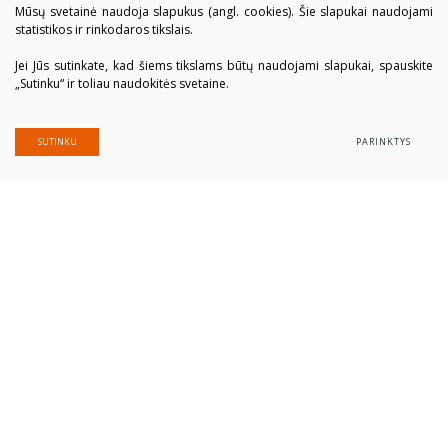
Mūsų svetainė naudoja slapukus (angl. cookies). Šie slapukai naudojami
statistikos ir rinkodaros tikslais.
Jei Jūs sutinkate, kad šiems tikslams būtų naudojami slapukai, spauskite
„Sutinku“ ir toliau naudokitės svetaine.
SUTINKU
PARINKTYS
Alytaus profesinio rengimo centras
Įmonės kodas: 300039337
Duomenys saugomi Juridinių asmenų registre
Adresas Putinų g. 40, LT-62321 Alytus
Tel. (+370 315) 77 979
El. paštas
alytausprc@aprc.lt