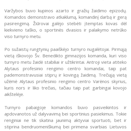
Varžybos buvo kupinos azarto ir gražių žaidimo epizodų.
Komandos demonstravo atkaklumą, komandinį darbą ir gerą
pasirengimą. Žiūrovai galėjo stebėti įtemptas kovas dėl
kiekvieno taško, o sportinės dvasios ir palaikymo netrūko
viso turnyro metu.
Po sužaistų rungtynių paaiškėjo turnyro nugalėtojai. Pirmąją
vietą iškovojo Šv. Benedikto gimnazijos komanda, kuri viso
turnyro metu žaidė stabiliai ir užtikrintai. Antroji vieta atiteko
Alytaus profesinio rengimo centro komandai, taip pat
pademonstravusiai stiprų ir kovingą žaidimą. Trečiąją vietą
užėmė Alytaus profesinio rengimo centro Varėnos skyrius,
kuris nors ir liko trečias, tačiau taip pat garbingai kovojo
aikštelėje.
Turnyro pabaigoje komandos buvo pasveikintos ir
apdovanotos už dalyvavimą bei sportinius pasiekimus. Tokie
renginiai ne tik skatina jaunimą aktyviai sportuoti, bet ir
stiprina bendruomeniškumą bei primena svarbias Lietuvos