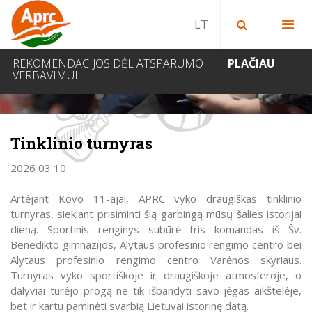
Paieška bibliotekoje
Paieška svetainėje
IEŠKOTI
REKOMENDACIJOS DĖL ATSPARUMO
PLAČIAU
VERBAVIMUI
NAUJIENOS
Tinklinio turnyras
2026 03 10
Artėjant Kovo 11-ajai, APRC vyko draugiškas tinklinio
turnyras, siekiant prisiminti šią garbingą mūsų šalies istorijai
dieną. Sportinis renginys subūrė tris komandas iš Šv.
Benedikto gimnazijos, Alytaus profesinio rengimo centro bei
Alytaus profesinio rengimo centro Varėnos skyriaus.
Turnyras vyko sportiškoje ir draugiškoje atmosferoje, o
dalyviai turėjo progą ne tik išbandyti savo jėgas aikštelėje,
bet ir kartu paminėti svarbią Lietuvai istorinę datą.