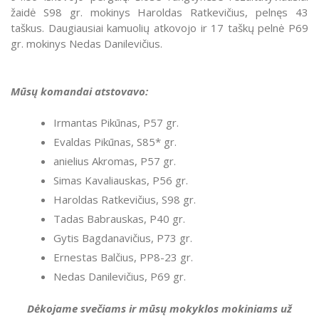
žaidė S98 gr. mokinys Haroldas Ratkevičius, pelnęs 43
taškus. Daugiausiai kamuolių atkovojo ir 17 taškų pelnė P69
gr. mokinys Nedas Danilevičius.
Mūsų komandai atstovavo:
Irmantas Pikūnas, P57 gr.
Evaldas Pikūnas, S85* gr.
anielius Akromas, P57 gr.
Simas Kavaliauskas, P56 gr.
Haroldas Ratkevičius, S98 gr.
Tadas Babrauskas, P40 gr.
Gytis Bagdanavičius, P73 gr.
Ernestas Balčius, PP8-23 gr.
Nedas Danilevičius, P69 gr.
Dėkojame svečiams ir mūsų mokyklos mokiniams už