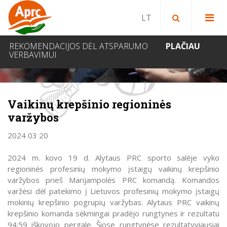
Paieška bibliotekoje
Paieška svetainėje
IEŠKOTI
REKOMENDACIJOS DĖL ATSPARUMO
PLAČIAU
VERBAVIMUI
NAUJIENOS
Vaikinų krepšinio regioninės
varžybos
2024 03 20
2024 m. kovo 19 d. Alytaus PRC sporto salėje vyko
regioninės profesinių mokymo įstaigų vaikinų krepšinio
varžybos prieš Marijampolės PRC komandą. Komandos
varžėsi dėl patekimo į Lietuvos profesinių mokymo įstaigų
mokinių krepšinio pogrupių varžybas. Alytaus PRC vaikinų
krepšinio komanda sėkmingai pradėjo rungtynes ir rezultatu
94:59 iškovojo pergalę. Šiose rungtynėse rezultatyviausiai