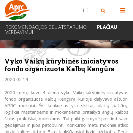
Paieška bibliotekoje
Paieška svetainėje
IEŠKOTI
REKOMENDACIJOS DĖL ATSPARUMO
PLAČIAU
VERBAVIMUI
NAUJIENOS
Vyko Vaikų kūrybinės iniciatyvos
fondo organizuota Kalbų Kengūra
2020 05 19
2020 metų kovo 4 dieną vyko Vaikų kūrybinės iniciatyvos
fondo organizuota Kalbų Kengūra, kurioje dalyvavo aštuoni
APRC mokiniai. Šis konkursas yra skirtas plačių pažiūrų,
logiškai mąstantiems ir mokantiems pritaikyti anglų kalbos
žinias praktiškai, mokiniams. Tai puiki galimybė įvertinti savo
gebėjimus ir juos patobulinti. Konkurso metu mokiniai atliko
anglų kalbos 4-to ir 5-to (aukščiausio) lygio užduotis. Penki