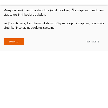
Mūsų svetainė naudoja slapukus (angl. cookies). Šie slapukai naudojami
statistikos ir rinkodaros tikslais.
Jei Jūs sutinkate, kad šiems tikslams būtų naudojami slapukai, spauskite
„Sutinku“ ir toliau naudokitės svetaine.
SUTINKU
PARINKTYS
Alytaus profesinio rengimo centras
Įmonės kodas: 300039337
Duomenys saugomi Juridinių asmenų registre
Adresas Putinų g. 40, LT-62321 Alytus
Tel. (+370 315) 77 979
El. paštas
alytausprc@aprc.lt