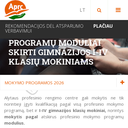
Paieška bibliotekoje
Paieška svetainėje
IEŠKOTI
REKOMENDACIJOS DĖL ATSPARUMO
PLAČIAU
VERBAVIMUI
PROFESINIO MOKYMO
PROGRAMŲ MODULIAI
SKIRTI GIMNAZIJOS I-IV
KLASIŲ MOKINIAMS
MOKYMO PROGRAMOS 2026
Stojantiesiems
Alytaus profesinio rengimo centre gali mokytis ne tik
norintieji įgyti kvalifikaciją pagal visą profesinio mokymo
Mokymo programos 2026
programą, bet ir
I-IV gimnazijos klasių mokiniai,
norintys
Bendrasis ugdymas
mokytis pagal
atskirus profesinio mokymo programų
modulius.
Pirminis profesinis mokymas