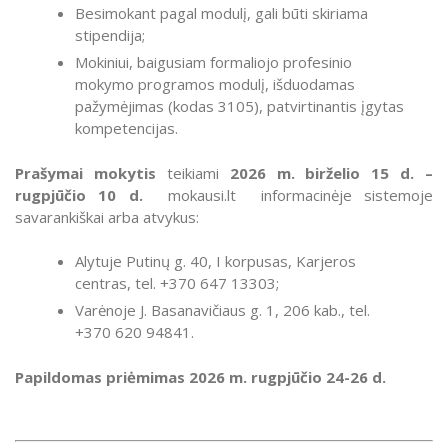
Besimokant pagal modulį, gali būti skiriama
stipendija;
Mokiniui, baigusiam formaliojo profesinio
mokymo programos modulį, išduodamas
pažymėjimas (kodas 3105), patvirtinantis įgytas
kompetencijas.
Prašymai mokytis
teikiami
2026 m. birželio 15 d. –
rugpjūčio 10 d.
mokausi.lt informacinėje sistemoje
savarankiškai arba atvykus:
Alytuje Putinų g. 40, I korpusas, Karjeros
centras, tel. +370 647 13303;
Varėnoje J. Basanavičiaus g. 1, 206 kab., tel.
+370 620 94841.
Papildomas priėmimas 2026 m. rugpjūčio 24-26 d.