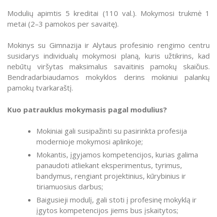
Tęstinis profesinis mokymas
Modulių apimtis 5 kreditai (110 val.). Mokymosi trukmė 1
Moduliai gimnazijų mokiniams
metai (2–3 pamokos per savaitę).
Profesinio mokymo programų moduliai skirti gimnazijos I-
IV klasių mokiniams
Mokinys su Gimnazija ir Alytaus profesinio rengimo centru
susidarys individualų mokymosi planą, kuris užtikrins, kad
Kodėl verta rinktis profesinį mokymą?
nebūtų viršytas maksimalus savaitinis pamokų skaičius.
Suaugusiųjų mokymas (UT arba asmeninėmis lėšomis)
Bendradarbiaudamos mokyklos derins mokiniui palankų
pamokų tvarkaraštį.
Kuo patrauklus mokymasis pagal modulius?
Mokiniai gali susipažinti su pasirinkta profesija
modernioje mokymosi aplinkoje;
Mokantis, įgyjamos kompetencijos, kurias galima
panaudoti atliekant eksperimentus, tyrimus,
bandymus, rengiant projektinius, kūrybinius ir
tiriamuosius darbus;
Baigusieji modulį, gali stoti į profesinę mokyklą ir
įgytos kompetencijos jiems bus įskaitytos;