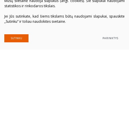
Mūsų svetainė naudoja slapukus (angl. cookies). Šie slapukai naudojami
statistikos ir rinkodaros tikslais.
Jei Jūs sutinkate, kad šiems tikslams būtų naudojami slapukai, spauskite
„Sutinku“ ir toliau naudokitės svetaine.
SUTINKU
PARINKTYS
Alytaus profesinio rengimo centras
Įmonės kodas: 300039337
Duomenys saugomi Juridinių asmenų registre
Adresas Putinų g. 40, LT-62321 Alytus
Tel. (+370 315) 77 979
El. paštas
alytausprc@aprc.lt