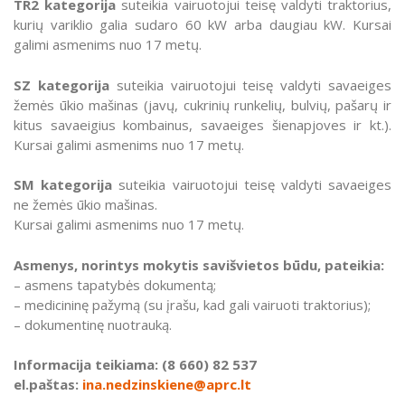
TR2 kategorija
suteikia vairuotojui teisę valdyti traktorius,
Kursų kainos
kurių variklio galia sudaro 60 kW arba daugiau kW. Kursai
Renkamos grupės
galimi asmenims nuo 17 metų.
Traktorių vairuotojų (traktorininkų) kursai
SZ kategorija
suteikia vairuotojui teisę valdyti savaeiges
žemės ūkio mašinas (javų, cukrinių runkelių, bulvių, pašarų ir
kitus savaeigius kombainus, savaeiges šienapjoves ir kt.).
Kursai galimi asmenims nuo 17 metų.
SM kategorija
suteikia vairuotojui teisę valdyti savaeiges
ne žemės ūkio mašinas.
Kursai galimi asmenims nuo 17 metų.
Asmenys, norintys mokytis savišvietos būdu, pateikia:
– asmens tapatybės dokumentą;
– medicininę pažymą (su įrašu, kad gali vairuoti traktorius);
– dokumentinę nuotrauką.
Informacija teikiama: (8 660) 82 537
el.paštas:
ina.nedzinskiene@aprc.lt