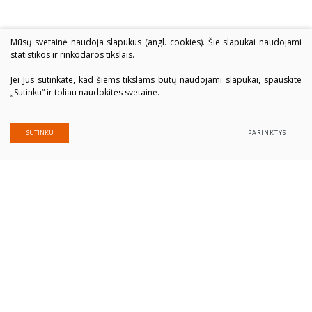
Mūsų svetainė naudoja slapukus (angl. cookies). Šie slapukai naudojami
statistikos ir rinkodaros tikslais.
Jei Jūs sutinkate, kad šiems tikslams būtų naudojami slapukai, spauskite
„Sutinku“ ir toliau naudokitės svetaine.
SUTINKU
PARINKTYS
Alytaus profesinio rengimo centras
Įmonės kodas: 300039337
Duomenys saugomi Juridinių asmenų registre
Adresas Putinų g. 40, LT-62321 Alytus
Tel. (+370 315) 77 979
El. paštas
alytausprc@aprc.lt