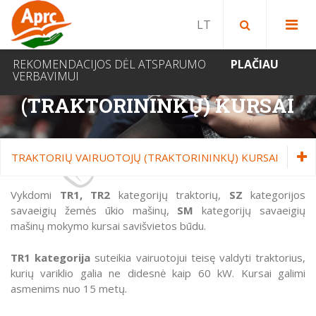
Paieška bibliotekoje
Paieška svetainėje
IEŠKOTI
REKOMENDACIJOS DĖL ATSPARUMO
PLAČIAU
VERBAVIMUI
TRAKTORIŲ VAIRUOTOJŲ
(TRAKTORININKŲ) KURSAI
TRAKTORIŲ VAIRUOTOJŲ (TRAKTORININKŲ) KURSAI
Vairavimo mokyklos administracija
Vykdomi
TR1, TR2
kategorijų traktorių,
SZ
kategorijos
savaeigių žemės ūkio mašinų,
SM
kategorijų savaeigių
Pirminis vairuotojų mokymas
mašinų mokymo kursai savišvietos būdu.
Vairavimo įgūdžių tobulinimas
TR1 kategorija
suteikia vairuotojui teisę valdyti traktorius,
Papildomas vairuotojų mokymas
kurių variklio galia ne didesnė kaip 60 kW. Kursai galimi
asmenims nuo 15 metų.
Profesionalių vairuotojų mokymas