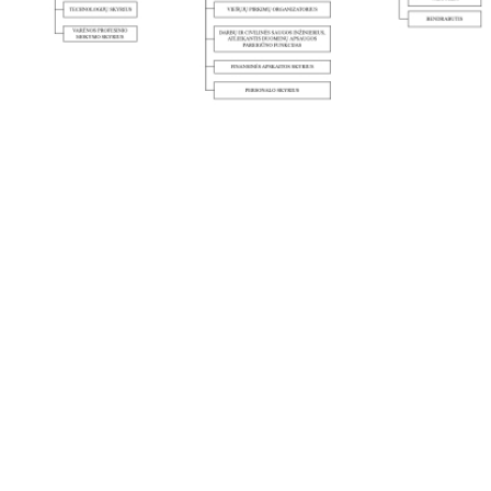
Mokytojų pasiekimai
Mokinių pasiekimai
Metų veiklos planai
Simbolika
Istorija
Kokybės vadybos sistema
Aukcionai
Kompetencijų vertinimo centras
Asmens duomenų apsauga