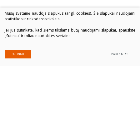
Mūsų svetainė naudoja slapukus (angl. cookies). Šie slapukai naudojami
statistikos ir rinkodaros tikslais.
Jei Jūs sutinkate, kad šiems tikslams būtų naudojami slapukai, spauskite
„Sutinku“ ir toliau naudokitės svetaine.
SUTINKU
PARINKTYS
Alytaus profesinio rengimo centras
Įmonės kodas: 300039337
Duomenys saugomi Juridinių asmenų registre
Adresas Putinų g. 40, LT-62321 Alytus
Tel. (+370 315) 77 979
El. paštas
alytausprc@aprc.lt